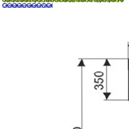
Официальный представитель завода Adast на территории РФ
Сертификат дилера Adast