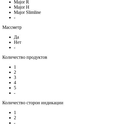
Major R
Major H
Major Slimline
-
Массметр
Да
Нет
-
Количество продуктов
1
2
3
4
5
-
Количество сторон индикации
1
2
-