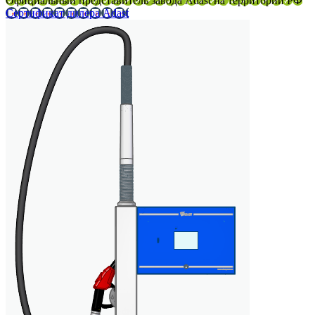
Официальный представитель завода Adast на территории РФ
Сертификат дилера Adast