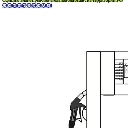
Официальный представитель завода Adast на территории РФ
Сертификат дилера Adast