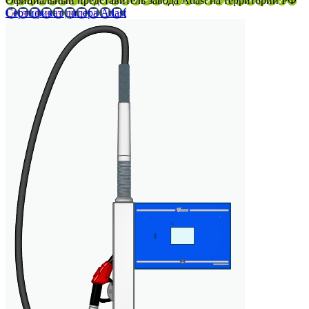
Официальный представитель завода Adast на территории РФ
Сертификат дилера Adast