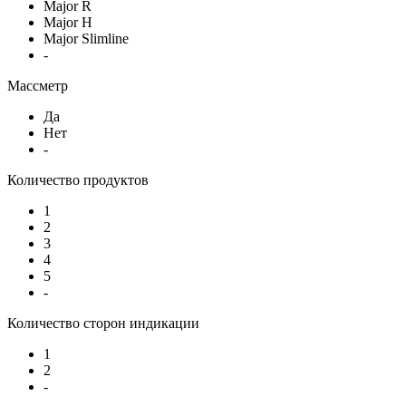
Major R
Major H
Major Slimline
-
Массметр
Да
Нет
-
Количество продуктов
1
2
3
4
5
-
Количество сторон индикации
1
2
-