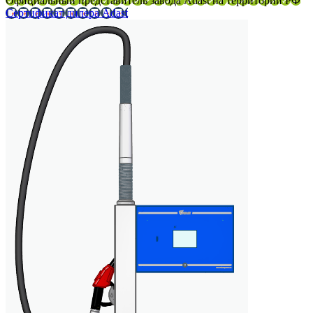
Официальный представитель завода Adast на территории РФ
Сертификат дилера Adast