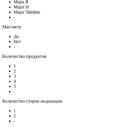
Major R
Major H
Major Slimline
-
Массметр
Да
Нет
-
Количество продуктов
1
2
3
4
5
-
Количество сторон индикации
1
2
-