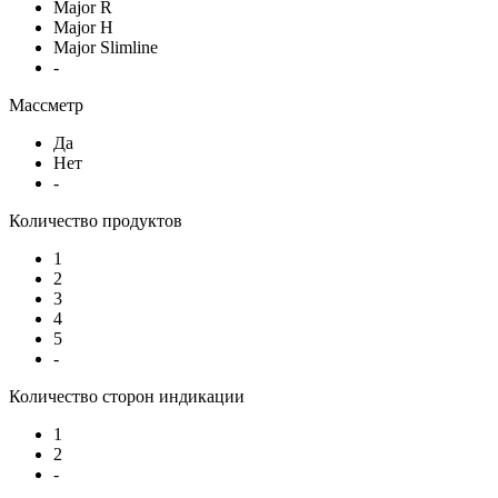
Major R
Major H
Major Slimline
-
Массметр
Да
Нет
-
Количество продуктов
1
2
3
4
5
-
Количество сторон индикации
1
2
-