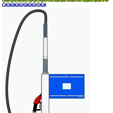
Официальный представитель завода Adast на территории РФ
Сертификат дилера Adast