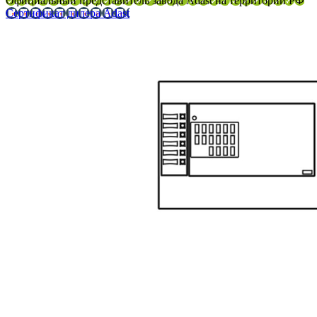
Официальный представитель завода Adast на территории РФ
Сертификат дилера Adast