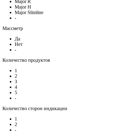
Major R
Major H
Major Slimline
-
Массметр
Да
Нет
-
Количество продуктов
1
2
3
4
5
-
Количество сторон индикации
1
2
-