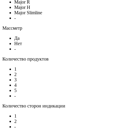
Major R
Major H
Major Slimline
-
Массметр
Да
Нет
-
Количество продуктов
1
2
3
4
5
-
Количество сторон индикации
1
2
-