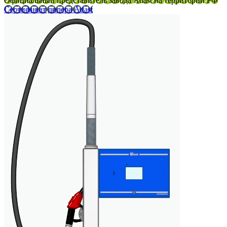
Официальный представитель завода Adast на территории РФ
Сертификат дилера Adast