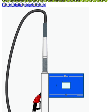
Официальный представитель завода Adast на территории РФ
Сертификат дилера Adast