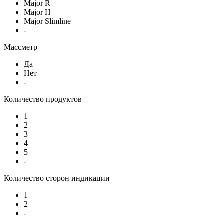
Major R
Major H
Major Slimline
-
Массметр
Да
Нет
-
Количество продуктов
1
2
3
4
5
-
Количество сторон индикации
1
2
-