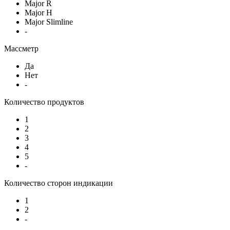
Major R
Major H
Major Slimline
-
Массметр
Да
Нет
-
Количество продуктов
1
2
3
4
5
-
Количество сторон индикации
1
2
-