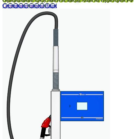
Официальный представитель завода Adast на территории РФ
Сертификат дилера Adast