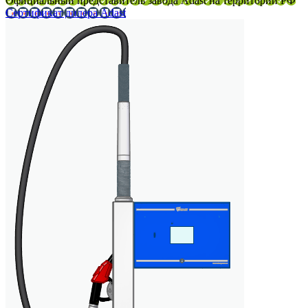
Официальный представитель завода Adast на территории РФ
Сертификат дилера Adast