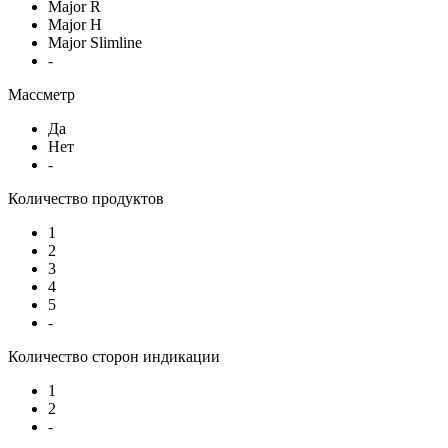
Major R
Major H
Major Slimline
-
Массметр
Да
Нет
-
Количество продуктов
1
2
3
4
5
-
Количество сторон индикации
1
2
-