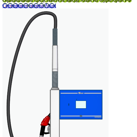
Официальный представитель завода Adast на территории РФ
Сертификат дилера Adast