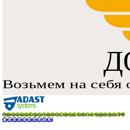
Официальный представитель завода Adast на территории РФ
Сертификат дилера Adast