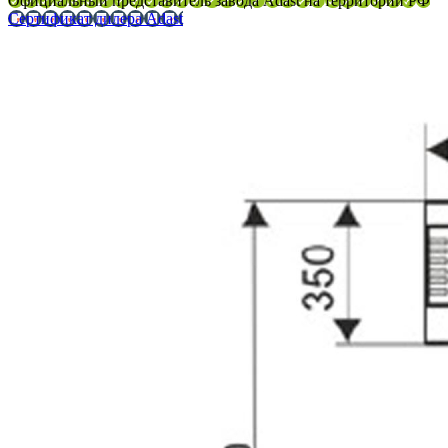
Официальный представитель завода Adast на территории РФ
Сертификат дилера Adast