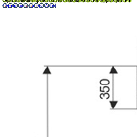
Официальный представитель завода Adast на территории РФ
Сертификат дилера Adast