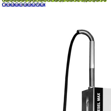
Официальный представитель завода Adast на территории РФ
Сертификат дилера Adast