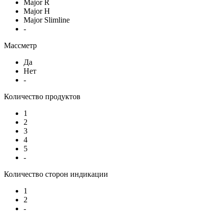
Major R
Major H
Major Slimline
-
Массметр
Да
Нет
-
Количество продуктов
1
2
3
4
5
-
Количество сторон индикации
1
2
-