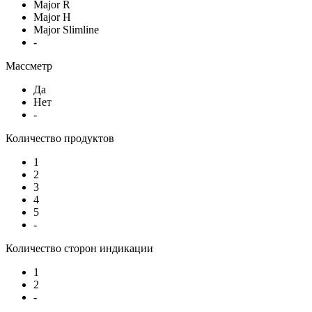
Major R
Major H
Major Slimline
-
Массметр
Да
Нет
-
Количество продуктов
1
2
3
4
5
-
Количество сторон индикации
1
2
-