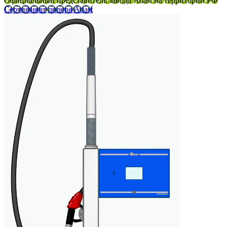
Официальный представитель завода Adast на территории РФ
Сертификат дилера Adast