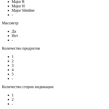
Major R
Major H
Major Slimline
-
Массметр
Да
Нет
-
Количество продуктов
1
2
3
4
5
-
Количество сторон индикации
1
2
-