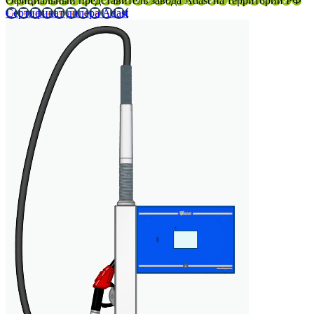
Официальный представитель завода Adast на территории РФ
Сертификат дилера Adast