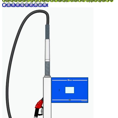
Официальный представитель завода Adast на территории РФ
Сертификат дилера Adast