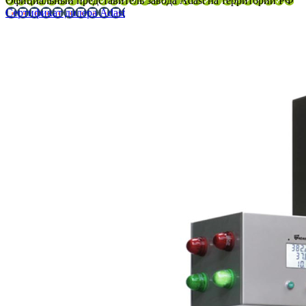
Официальный представитель завода Adast на территории РФ
Сертификат дилера Adast