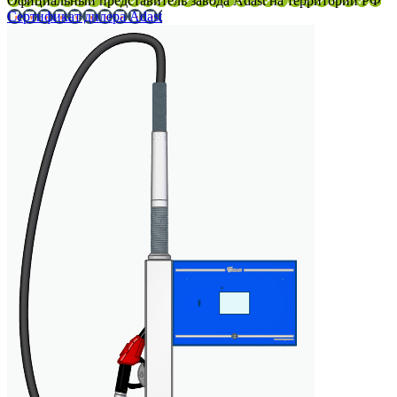
Официальный представитель завода Adast на территории РФ
Сертификат дилера Adast