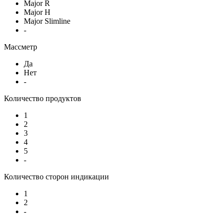
Major R
Major H
Major Slimline
-
Массметр
Да
Нет
-
Количество продуктов
1
2
3
4
5
-
Количество сторон индикации
1
2
-