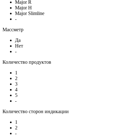
Major R
Major H
Major Slimline
-
Массметр
Да
Нет
-
Количество продуктов
1
2
3
4
5
-
Количество сторон индикации
1
2
-