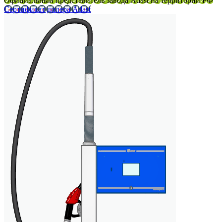
Официальный представитель завода Adast на территории РФ
Сертификат дилера Adast