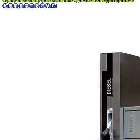
Официальный представитель завода Adast на территории РФ
Сертификат дилера Adast