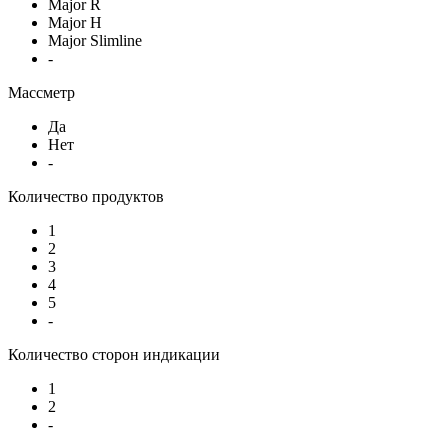
Major R
Major H
Major Slimline
-
Массметр
Да
Нет
-
Количество продуктов
1
2
3
4
5
-
Количество сторон индикации
1
2
-