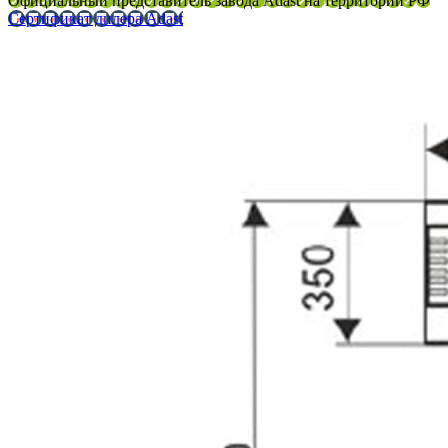
Официальный представитель завода Adast на территории РФ
Сертификат дилера Adast