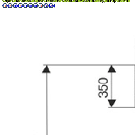
Официальный представитель завода Adast на территории РФ
Сертификат дилера Adast