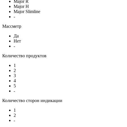
Major R
Major H
Major Slimline
-
Массметр
Да
Нет
-
Количество продуктов
1
2
3
4
5
-
Количество сторон индикации
1
2
-