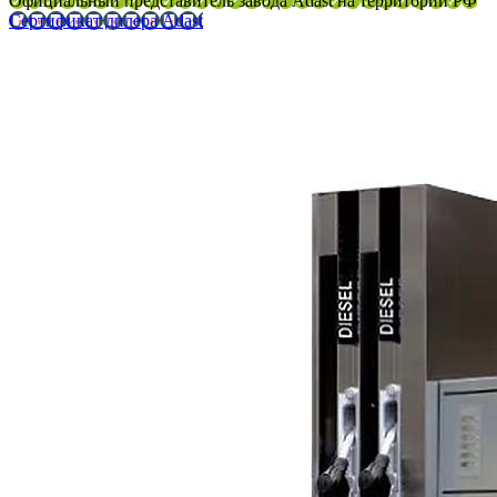
Официальный представитель завода Adast на территории РФ
Сертификат дилера Adast