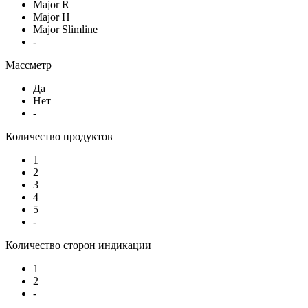
Major R
Major H
Major Slimline
-
Массметр
Да
Нет
-
Количество продуктов
1
2
3
4
5
-
Количество сторон индикации
1
2
-