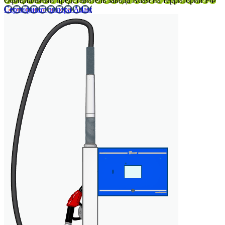
Официальный представитель завода Adast на территории РФ
Сертификат дилера Adast