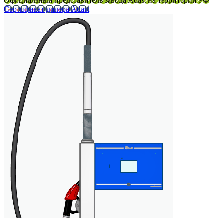
Официальный представитель завода Adast на территории РФ
Сертификат дилера Adast