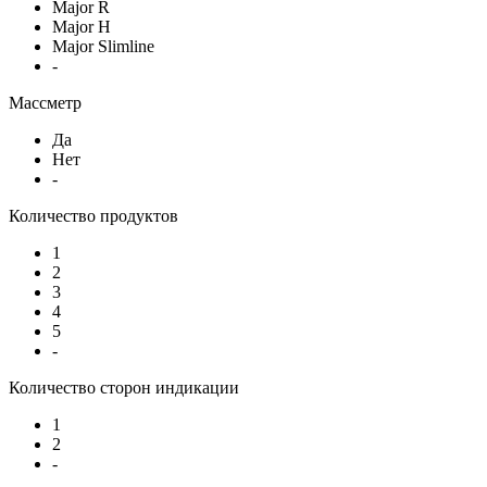
Major R
Major H
Major Slimline
-
Массметр
Да
Нет
-
Количество продуктов
1
2
3
4
5
-
Количество сторон индикации
1
2
-