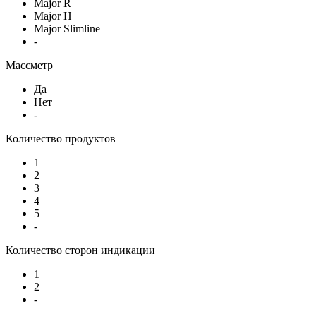
Major R
Major H
Major Slimline
-
Массметр
Да
Нет
-
Количество продуктов
1
2
3
4
5
-
Количество сторон индикации
1
2
-