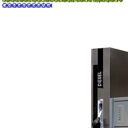
Официальный представитель завода Adast на территории РФ
Сертификат дилера Adast