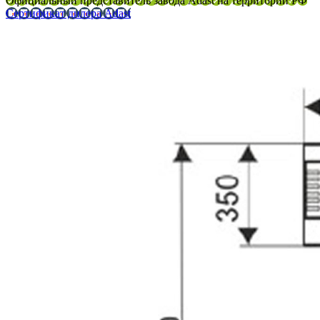
Официальный представитель завода Adast на территории РФ
Сертификат дилера Adast